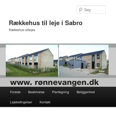
Fortsæt
til
Søg
primært
indhold
Rækkehus til leje i Sabro
Rækkehus udlejes
Hovedmenu
Forside
Beskrivelse
Plantegning
Beliggenhed
Lejebetingelser
Kontakt