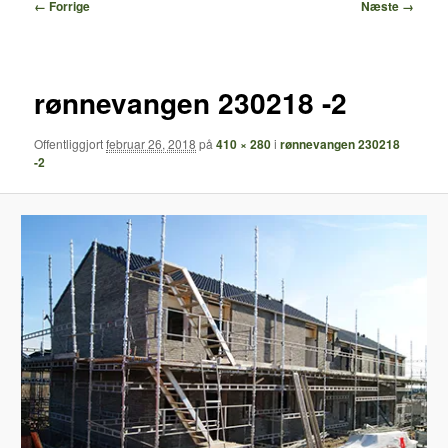
Billednavigation
← Forrige
Næste →
rønnevangen 230218 -2
Offentliggjort
februar 26, 2018
på
410 × 280
i
rønnevangen 230218
-2