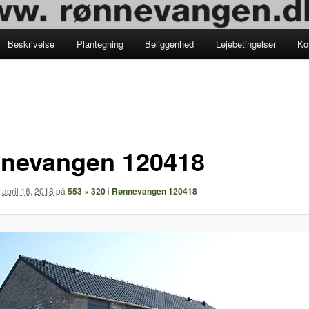
Beskrivelse
Plantegning
Beliggenhed
Lejebetingelser
Ko
gation
nevangen 120418
t
april 16, 2018
på
553 × 320
i
Rønnevangen 120418