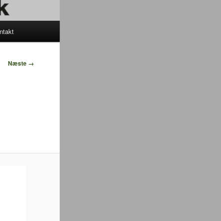
ntakt
Næste →