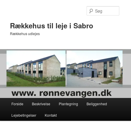
Fortsæt
til
Søg
primært
indhold
Rækkehus til leje i Sabro
Rækkehus udlejes
Hovedmenu
Forside
Beskrivelse
Plantegning
Beliggenhed
Lejebetingelser
Kontakt