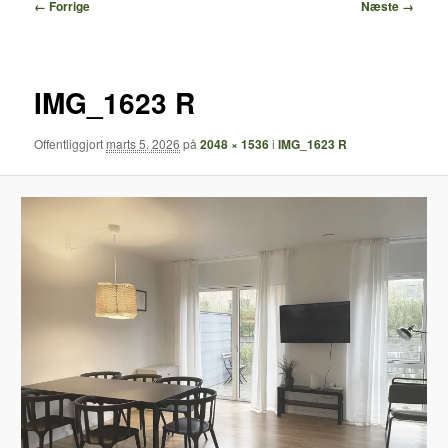
Billednavigation
← Forrige
Næste →
IMG_1623 R
Offentliggjort
marts 5, 2026
på
2048 × 1536
i
IMG_1623 R