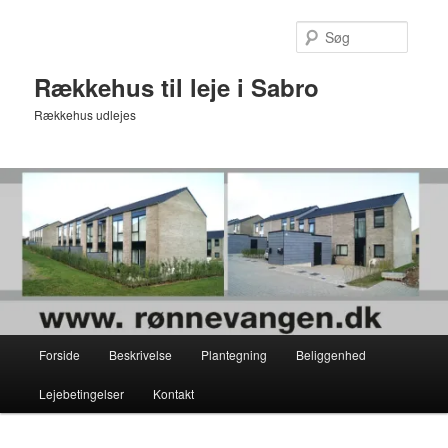
Fortsæt
til
Søg
primært
indhold
Rækkehus til leje i Sabro
Rækkehus udlejes
Hovedmenu
Forside
Beskrivelse
Plantegning
Beliggenhed
Lejebetingelser
Kontakt