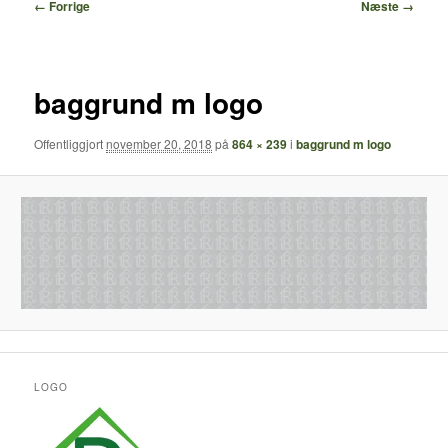
Billednavigation
← Forrige
Næste →
baggrund m logo
Offentliggjort
november 20, 2018
på
864 × 239
i
baggrund m logo
LOGO